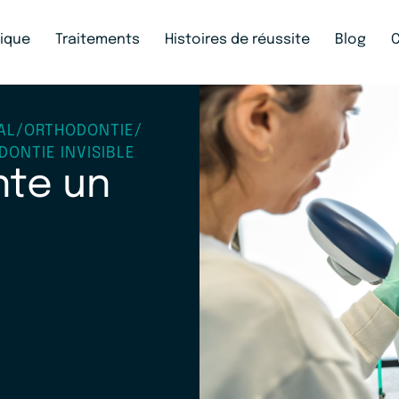
nique
Traitements
Histoires de réussite
Blog
AL
/
ORTHODONTIE
/
ONTIE INVISIBLE
nte un