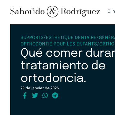
Cli
SUPPORTS
/
ESTHÉTIQUE DENTAIRE
/
GÉNÉR
ORTHODONTIE POUR LES ENFANTS
/
ORTHOD
Qué comer dura
tratamiento de
ortodoncia.
29 de janvier de 2026