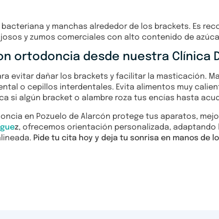
a bacteriana y manchas alrededor de los brackets. Es re
gajosos y zumos comerciales con alto contenido de azúca
n ortodoncia desde nuestra Clínica D
 evitar dañar los brackets y facilitar la masticación. M
ntal o cepillos interdentales. Evita alimentos muy calien
ca si algún bracket o alambre roza tus encías hasta acud
doncia en Pozuelo de Alarcón protege tus aparatos, mej
ígue
z
, ofrecemos orientación personalizada, adaptando
alineada.
Pide tu cita hoy y deja tu sonrisa en manos de 