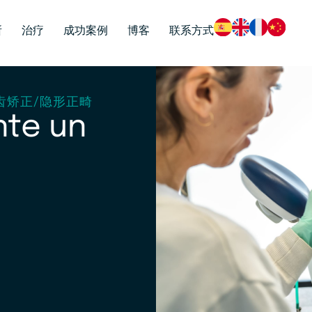
所
治疗
成功案例
博客
联系方式
齿矫正
/
隐形正畸
nte un