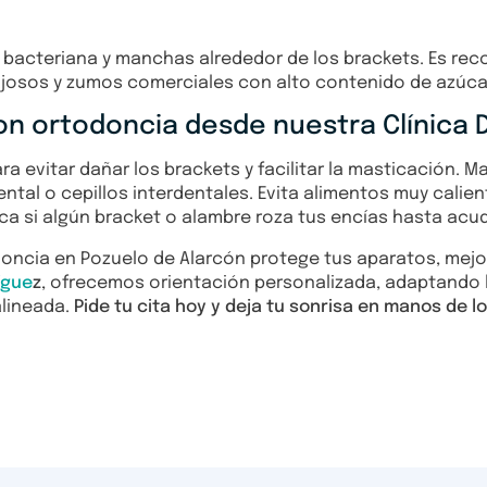
a bacteriana y manchas alrededor de los brackets. Es re
gajosos y zumos comerciales con alto contenido de azúca
n ortodoncia desde nuestra Clínica D
 evitar dañar los brackets y facilitar la masticación. M
ntal o cepillos interdentales. Evita alimentos muy calien
ca si algún bracket o alambre roza tus encías hasta acud
doncia en Pozuelo de Alarcón protege tus aparatos, mej
ígue
z
, ofrecemos orientación personalizada, adaptando
alineada.
Pide tu cita hoy y deja tu sonrisa en manos de 