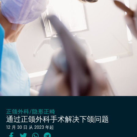
正颌外科
/
隐形正畸
通过正颌外科手术解决下颌问题
12 月 30 日 从 2023 年起