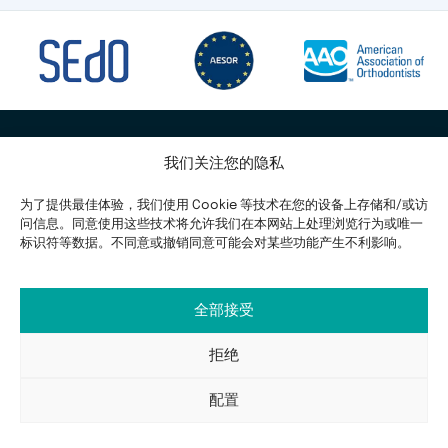
我们关注您的隐私
为了提供最佳体验，我们使用 Cookie 等技术在您的设备上存储和/或访
问信息。同意使用这些技术将允许我们在本网站上处理浏览行为或唯一
巴勃罗六世大马路 9 号 8 区
标识符等数据。不同意或撤销同意可能会对某些功能产生不利影响。
28224 - Pozuelo de Alarcón
910 392 704
全部接受
665 092 221
拒绝
在线申请
配置