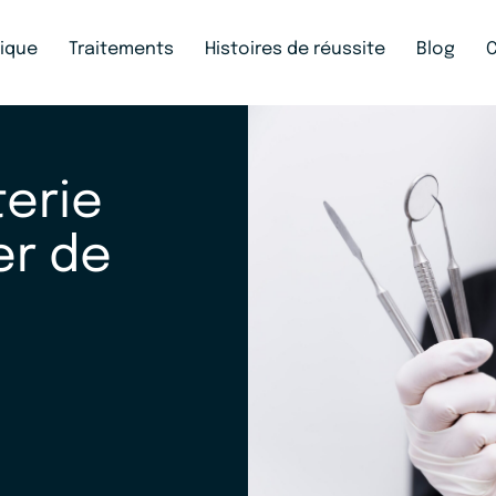
nique
Traitements
Histoires de réussite
Blog
terie
er de