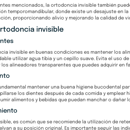
ntes mencionados, la ortodoncia invisible también puede
ión temporomandibular, donde existe un desajuste en la a
ción, proporcionando alivio y mejorando la calidad de vi
todoncia invisible
entes
ia invisible en buenas condiciones es mantener los alin
ble utilizar agua tibia y un cepillo suave. Evita el uso d
 los alineadores transparentes que puedes adquirir en f
ento
 fundamental mantener una buena higiene bucodental par
llarse los dientes después de cada comida y emplear hi
sumir alimentos y bebidas que puedan manchar o dañar l
miento
visible, es común que se recomiende la utilización de re
lvan a su posición original. Es importante seguir las in