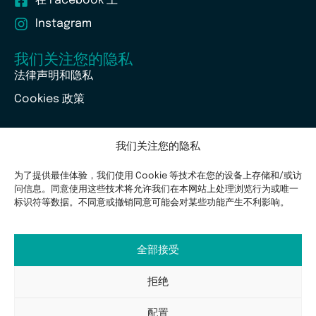
在 Facebook 上
Instagram
我们关注您的隐私
法律声明和隐私
Cookies 政策
我们关注您的隐私
为了提供最佳体验，我们使用 Cookie 等技术在您的设备上存储和/或访
问信息。同意使用这些技术将允许我们在本网站上处理浏览行为或唯一
标识符等数据。不同意或撤销同意可能会对某些功能产生不利影响。
阿尔瓦塞特
巴塞罗那隐适美
毕尔巴鄂
雷阿尔城
埃尔切
格林纳达
韦尔瓦
莱里达和塔拉戈纳
马德里和托雷洪
马拉加
全部接受
穆尔西亚
马略卡岛帕尔马
潘普洛纳
Pozuelo de Alarcón
维多利亚和洛格罗尼奥
萨拉戈萨
拒绝
配置