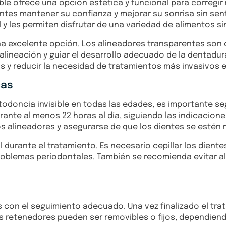
ible ofrece una opción estética y funcional para corregi
tes mantener su confianza y mejorar su sonrisa sin sent
l y les permiten disfrutar de una variedad de alimentos si
 una excelente opción. Los alineadores transparentes s
lineación y guiar el desarrollo adecuado de la dentadura
y reducir la necesidad de tratamientos más invasivos en
cas
ortodoncia invisible en todas las edades, es importante 
ante al menos 22 horas al día, siguiendo las indicacione
r los alineadores y asegurarse de que los dientes se est
urante el tratamiento. Es necesario cepillar los dientes
problemas periodontales. También se recomienda evitar 
s con el seguimiento adecuado. Una vez finalizado el tra
os retenedores pueden ser removibles o fijos, dependie