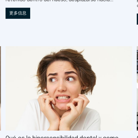
retenido dentro del hueso, desplazarse hacia...
更多信息