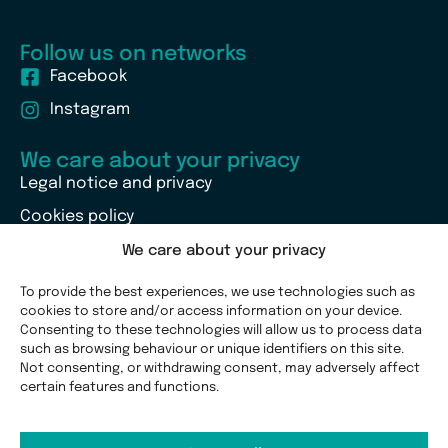
Follow us on networks
Facebook
Instagram
We care about your privacy
Legal notice and privacy
Cookies policy
We care about your privacy
To provide the best experiences, we use technologies such as
cookies to store and/or access information on your device.
Consenting to these technologies will allow us to process data
such as browsing behaviour or unique identifiers on this site.
Not consenting, or withdrawing consent, may adversely affect
certain features and functions.
Albacete
Invisalign Barcelona
Bilbao
Ciudad Real
Elche
Grenada
Huelva
Lérida and Tarragona